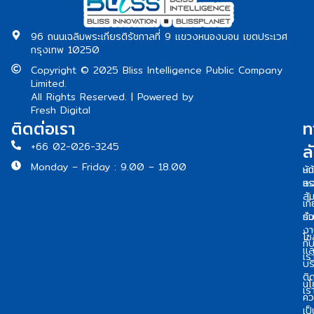
96 ถนนเฉลิมพระเกียรติรัชกาลที่ 9 แขวงหนองบอน เขตประเวศ
กรุงเทพ 10250
Copyright © 2025 Bliss Intelligence Public Company
Limited.
All Rights Reserved. | Powered by
Fresh Digital
ติดต่อเรา
ท
ล
+66 02-026-3245
Monday – Friday : 9.00 – 18.00
หน
นัก
แร
ลง
สั
เกี
กั
ร่
งา
โซล
กั
แล
เร
บร
ติ
นโ
เร
คว
เป